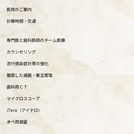
医院のご案内
診療時間・交通
専門医と歯科医師のチーム医療
カウンセリング
流行感染症対策の強化
徹底した滅菌・衛生管理
歯科用ＣＴ
マイクロスコープ
iTero（アイテロ）
オペ用個室