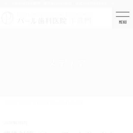
コ
ナ
パール歯科医院半蔵門 / 東京医科歯科大学・国立大学卒の精鋭チーム
ン
ビ
テ
ゲ
ン
ー
ツ
シ
に
ョ
移
ン
動
に
移
メディア
動
HOME
メディア
感染対策バナー_アートボード 1
2020年8月8日