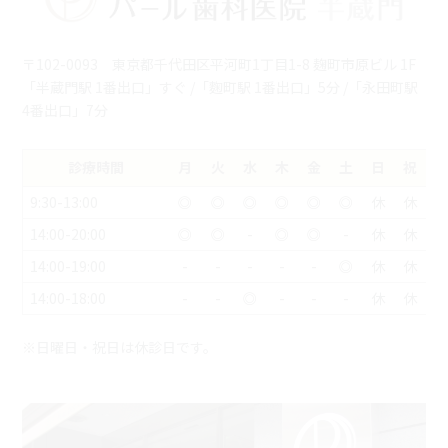
〒102-0093 東京都千代田区平河町1丁目1-8 麹町市原ビル 1F
「半蔵門駅 1番出口」すぐ /「麴町駅 1番出口」5分 /「永田町駅
4番出口」7分
診療時間
月
火
水
木
金
土
日
祝
9:30-13:00
◎
◎
◎
◎
◎
◎
休
休
14:00-20:00
◎
◎
-
◎
◎
-
休
休
14:00-19:00
-
-
-
-
-
◎
休
休
14:00-18:00
-
-
◎
-
-
-
休
休
※日曜日・祝日は休診日です。