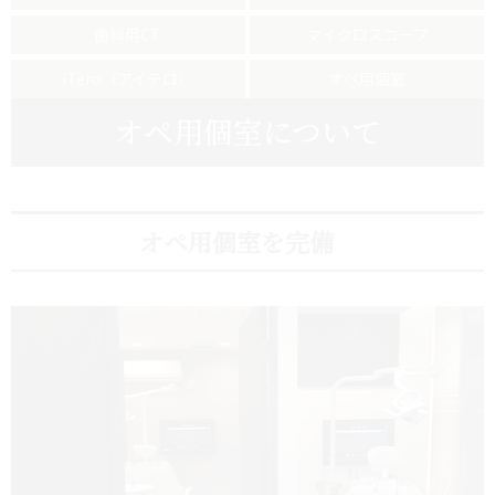
歯科用CT
マイクロスコープ
iTero（アイテロ）
オペ用個室
オペ用個室について
オペ用個室を完備