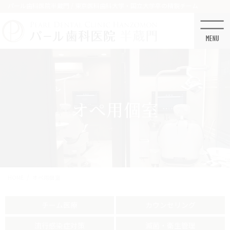
コ
ナ
パール歯科医院半蔵門 / 東京医科歯科大学・国立大学卒の精鋭チーム
ン
ビ
テ
ゲ
ン
ー
ツ
シ
に
ョ
移
ン
動
に
移
オペ用個室
動
HOME
オペ用個室
チーム医療
カウンセリング
流行感染症対策
滅菌・衛生管理