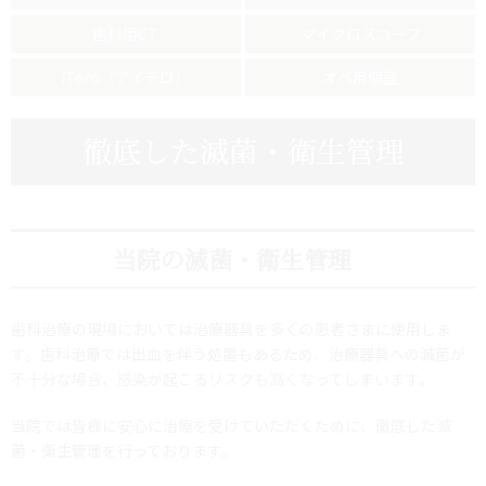
歯科用CT
マイクロスコープ
iTero（アイテロ）
オペ用個室
徹底した滅菌・衛生管理
当院の滅菌・衛生管理
歯科治療の現場においては治療器具を多くの患者さまに使用しま
す。歯科治療では出血を伴う処置もあるため、治療器具への滅菌が
不十分な場合、感染が起こるリスクも高くなってしまいます。
当院では皆様に安心に治療を受けていただくために、徹底した滅
菌・衛生管理を行っております。