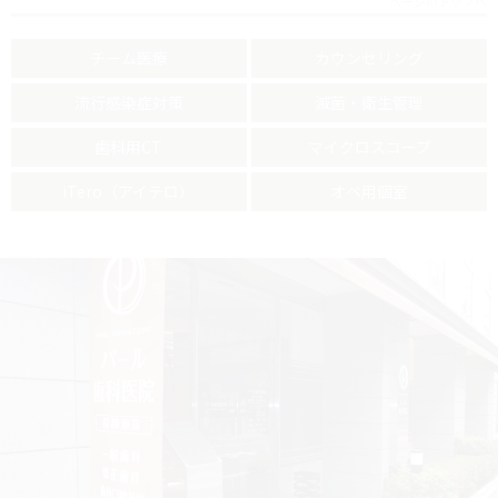
ページのトップへ
チーム医療
カウンセリング
流行感染症対策
滅菌・衛生管理
歯科用CT
マイクロスコープ
iTero（アイテロ）
オペ用個室