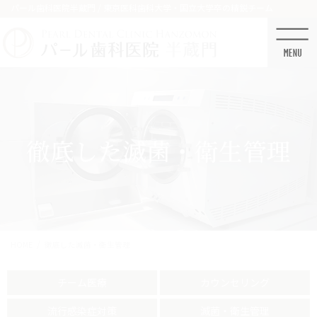
コ
ナ
パール歯科医院半蔵門 / 東京医科歯科大学・国立大学卒の精鋭チーム
ン
ビ
テ
ゲ
ン
ー
ツ
シ
に
ョ
移
ン
動
に
移
徹底した滅菌・衛生管理
動
HOME
徹底した滅菌・衛生管理
チーム医療
カウンセリング
流行感染症対策
滅菌・衛生管理