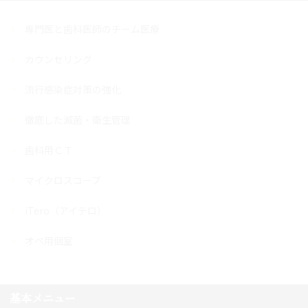
専門医と歯科医師のチーム医療
カウンセリング
流行感染症対策の強化
徹底した滅菌・衛生管理
歯科用ＣＴ
マイクロスコープ
iTero（アイテロ）
オペ用個室
基本メニュー