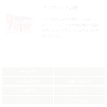
インプラント治療
マイクロスコープを使用した治療は、
インプラント、とりわけ審美性が重要
な前歯のインプラント治療では特に有
効となります。
ページのトップへ
チーム医療
カウンセリング
流行感染症対策
滅菌・衛生管理
歯科用CT
マイクロスコープ
iTero（アイテロ）
オペ用個室