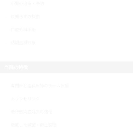
小児の治療・予防
親知らずの抜歯
口腔外科手術
訪問歯科診療
当院の特徴
専門医と歯科医師のチーム医療
カウンセリング
流行感染症対策の強化
徹底した滅菌・衛生管理