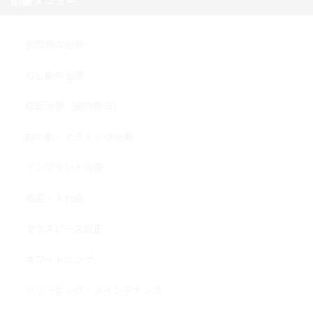
治療メニュー
歯周病の治療
むし歯の治療
根管治療（歯内療法）
白い歯・セラミック治療
インプラント治療
義歯・入れ歯
マウスピース矯正
ホワイトニング
クリーニング・メインテナンス