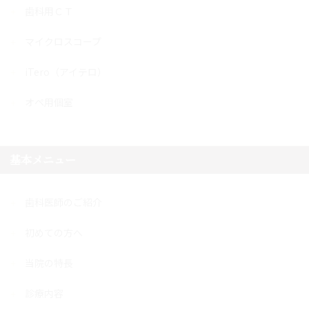
歯科用ＣＴ
マイクロスコープ
iTero（アイテロ）
オペ用個室
基本メニュー
歯科医師のご紹介
初めての方へ
当院の特長
診療内容