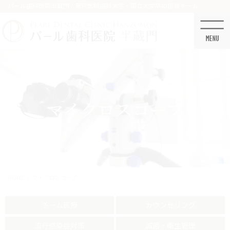
コ
ナ
パール歯科医院半蔵門 / 東京医科歯科大学・国立大学卒の精鋭チーム
ン
ビ
テ
ゲ
ン
ー
ツ
シ
に
ョ
移
ン
動
に
移
マイクロスコープ
動
HOME
マイクロスコープ
チーム医療
カウンセリング
流行感染症対策
滅菌・衛生管理