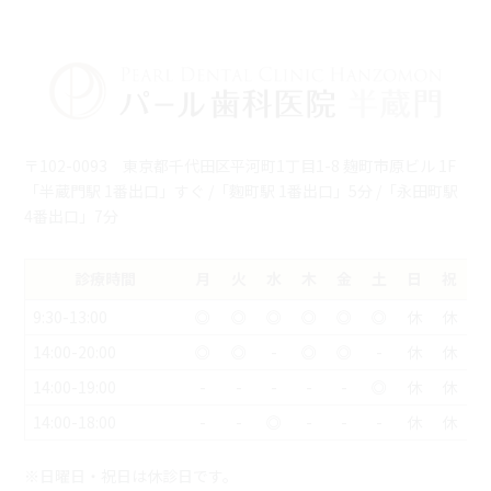
〒102-0093 東京都千代田区平河町1丁目1-8 麹町市原ビル 1F
「半蔵門駅 1番出口」すぐ /「麴町駅 1番出口」5分 /「永田町駅
4番出口」7分
診療時間
月
火
水
木
金
土
日
祝
9:30-13:00
◎
◎
◎
◎
◎
◎
休
休
14:00-20:00
◎
◎
-
◎
◎
-
休
休
14:00-19:00
-
-
-
-
-
◎
休
休
14:00-18:00
-
-
◎
-
-
-
休
休
※日曜日・祝日は休診日です。