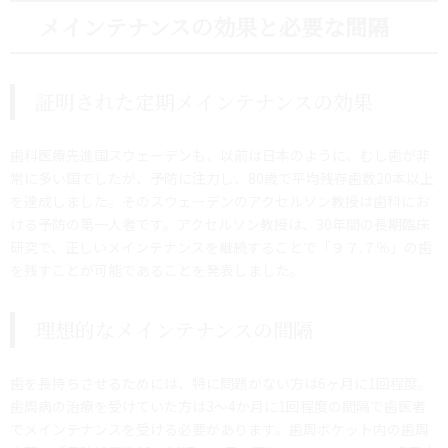
メインテナンスの効果と必要な間隔
証明された定期メインテナンスの効果
歯科医療先進国スウェーデンも、以前は日本のように、むし歯が非
常に多い国でしたが、予防に注力し、80歳で平均残存歯数20本以上
を達成しました。そのスウェーデンのアクセルソン教授は歯科にお
ける予防の第一人者です。アクセルソン教授は、30年間の長期臨床
研究で、正しいメインテナンスを継続することで「９７.７％」の歯
を残すことが可能であることを発表しました。
理想的なメインテナンスの間隔
歯を長持ちさせるためには、特に問題がない方は6ヶ月に1回程度。
歯周病の治療を受けていた方は3～4か月に1回程度の間隔で歯医者
でメインテナンスを受ける必要があります。歯周ポケット内の歯周