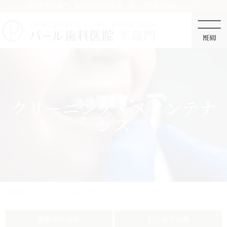
コ
ナ
パール歯科医院半蔵門 / 東京医科歯科大学・国立大学卒の精鋭チーム
ン
ビ
テ
ゲ
ン
ー
ツ
シ
に
ョ
移
ン
動
に
移
クリーニング・メインテナ
動
ンス
HOME
クリーニング・メインテナンス
歯周病の治療
むし歯の治療