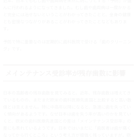
近年、日本でもむし歯や歯周病を未然に防ごうとする「予防」が盛
んに行われるようになってきました。むし歯や歯周病は一度かかる
と完全には治せないということがわかってきたことと、全身の健康
とも密接なつながりがあることがわかってきたことなどもありま
す。
予防で特に重要なのは定期的に歯科医院で受ける「歯のクリーニン
グ」です。
メインテナンス受診率が残存歯数に影響
日本の高齢者の残存歯数を見てみると、近年、残存歯数は増えてき
ているものの、まだまだ欧米の歯科医療先進国と比較すると高い数
値とは言えません。特に中高年以降になると、急速に歯を失ってい
く傾向があるようです。なぜ日本は歯を失う率が高いのかを見てい
くと、欧米の歯科医療先進国との差は「メインテナンス受診率」の
差にも表れているようです。日本ではいまだに「歯医者は歯が痛く
なってから行くところ」という考え方が根強く残っていますが、欧