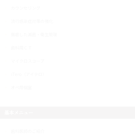
カウンセリング
流行感染症対策の強化
徹底した滅菌・衛生管理
歯科用ＣＴ
マイクロスコープ
iTero（アイテロ）
オペ用個室
基本メニュー
歯科医師のご紹介