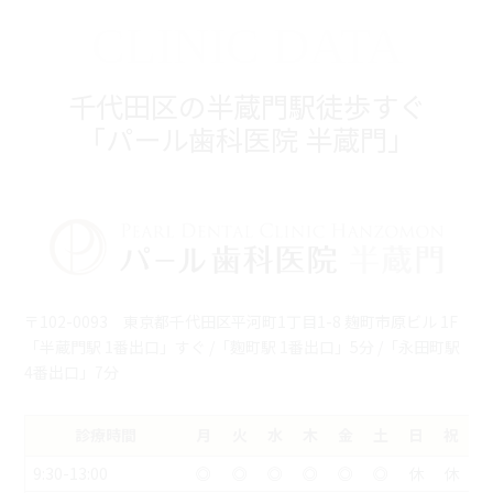
CLINIC DATA
千代田区の半蔵門駅徒歩すぐ
「パール歯科医院 半蔵門」
〒102-0093 東京都千代田区平河町1丁目1-8 麹町市原ビル 1F
「半蔵門駅 1番出口」すぐ /「麴町駅 1番出口」5分 /「永田町駅
4番出口」7分
診療時間
月
火
水
木
金
土
日
祝
9:30-13:00
◎
◎
◎
◎
◎
◎
休
休