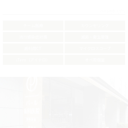
ページのトップへ
チーム医療
カウンセリング
流行感染症対策
滅菌・衛生管理
歯科用CT
マイクロスコープ
iTero（アイテロ）
オペ用個室