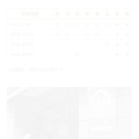
診療時間
月
火
水
木
金
土
日
祝
9:30-13:00
◎
◎
◎
◎
◎
◎
休
休
14:00-20:00
◎
◎
-
◎
◎
-
休
休
14:00-19:00
-
-
-
-
-
◎
休
休
14:00-18:00
-
-
◎
-
-
-
休
休
※日曜日・祝日は休診日です。