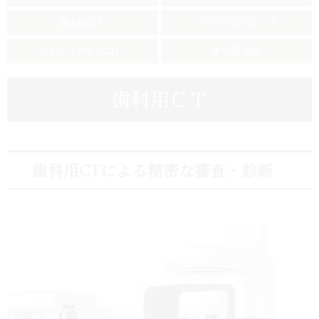
歯科用CT
マイクロスコープ
iTero（アイテロ）
オペ用個室
歯科用ＣＴ
歯科用CTによる精密な審査・診断