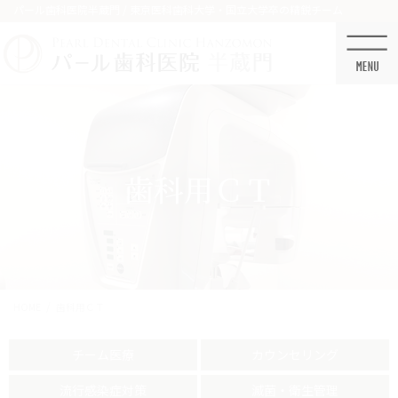
コ
ナ
パール歯科医院半蔵門 / 東京医科歯科大学・国立大学卒の精鋭チーム
ン
ビ
テ
ゲ
ン
ー
ツ
シ
に
ョ
移
ン
動
に
移
歯科用ＣＴ
動
HOME
歯科用ＣＴ
チーム医療
カウンセリング
流行感染症対策
滅菌・衛生管理