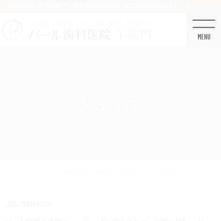
コ
ナ
パール歯科医院半蔵門 / 東京医科歯科大学・国立大学卒の精鋭チーム
ン
ビ
テ
ゲ
ン
ー
ツ
シ
に
ョ
移
ン
動
に
移
メディア
動
HOME
メディア
2c1256276ca2c4988214e2782bc3ebb6-1188×668- – コピー
2021年10月12日