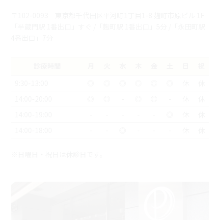
〒102-0093 東京都千代田区平河町1丁目1-8 麹町市原ビル 1F
「半蔵門駅 1番出口」すぐ /「麴町駅 1番出口」5分 /「永田町駅
4番出口」7分
診療時間
月
火
水
木
金
土
日
祝
9:30-13:00
◎
◎
◎
◎
◎
◎
休
休
14:00-20:00
◎
◎
-
◎
◎
-
休
休
14:00-19:00
-
-
-
-
-
◎
休
休
14:00-18:00
-
-
◎
-
-
-
休
休
※日曜日・祝日は休診日です。