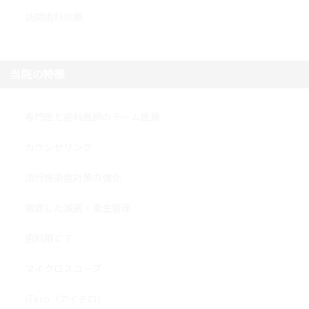
訪問歯科診療
当院の特徴
専門医と歯科医師のチーム医療
カウンセリング
流行感染症対策の強化
徹底した滅菌・衛生管理
歯科用ＣＴ
マイクロスコープ
iTero（アイテロ）