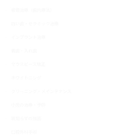
根管治療（歯内療法）
白い歯・セラミック治療
インプラント治療
義歯・入れ歯
マウスピース矯正
ホワイトニング
クリーニング・メインテナンス
小児の治療・予防
親知らずの抜歯
口腔外科手術