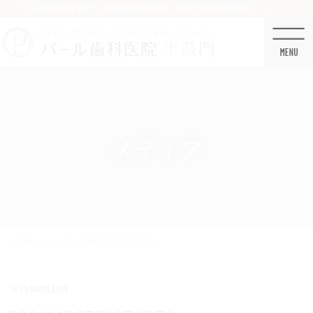
コ
ナ
パール歯科医院半蔵門 / 東京医科歯科大学・国立大学卒の精鋭チーム
ン
ビ
テ
ゲ
ン
ー
ツ
シ
に
ョ
移
ン
動
に
移
メディア
動
HOME
メディア
300-1420721976370
2019年4月22日