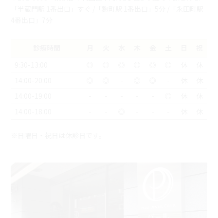
「半蔵門駅 1番出口」すぐ /「麴町駅 1番出口」5分 /「永田町駅
4番出口」7分
診療時間
月
火
水
木
金
土
日
祝
9:30-13:00
◎
◎
◎
◎
◎
◎
休
休
14:00-20:00
◎
◎
-
◎
◎
-
休
休
14:00-19:00
-
-
-
-
-
◎
休
休
14:00-18:00
-
-
◎
-
-
-
休
休
※日曜日・祝日は休診日です。