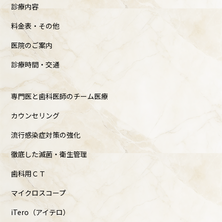
診療内容
料金表・その他
医院のご案内
診療時間・交通
専門医と歯科医師のチーム医療
カウンセリング
流行感染症対策の強化
徹底した滅菌・衛生管理
歯科用ＣＴ
マイクロスコープ
iTero（アイテロ）