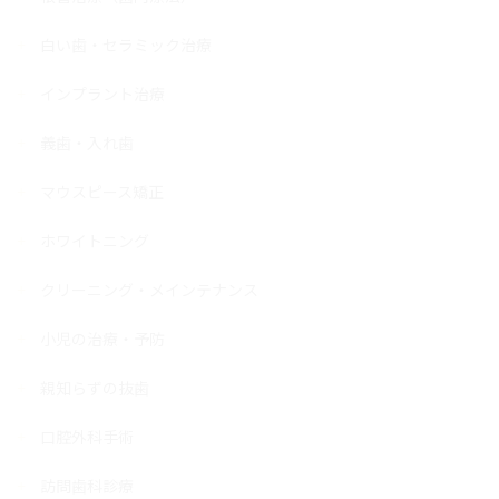
白い歯・セラミック治療
インプラント治療
義歯・入れ歯
マウスピース矯正
ホワイトニング
クリーニング・メインテナンス
小児の治療・予防
親知らずの抜歯
口腔外科手術
訪問歯科診療