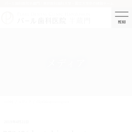
コ
ナ
パール歯科医院半蔵門 / 東京医科歯科大学・国立大学卒の精鋭チーム
ン
ビ
テ
ゲ
ン
ー
ツ
シ
に
ョ
移
ン
動
に
移
メディア
動
HOME
メディア
753456dental-implant
2019年4月21日