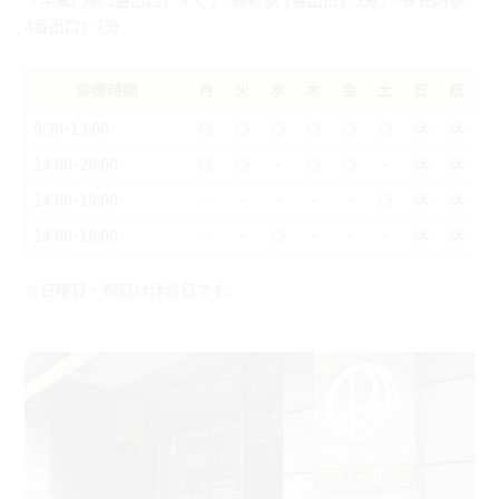
「半蔵門駅 1番出口」すぐ /「麴町駅 1番出口」5分 /「永田町駅
4番出口」7分
診療時間
月
火
水
木
金
土
日
祝
9:30-13:00
◎
◎
◎
◎
◎
◎
休
休
14:00-20:00
◎
◎
-
◎
◎
-
休
休
14:00-19:00
-
-
-
-
-
◎
休
休
14:00-18:00
-
-
◎
-
-
-
休
休
※日曜日・祝日は休診日です。