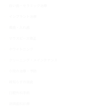
白い歯・セラミック治療
インプラント治療
義歯・入れ歯
マウスピース矯正
ホワイトニング
クリーニング・メインテナンス
小児の治療・予防
親知らずの抜歯
口腔外科手術
訪問歯科診療