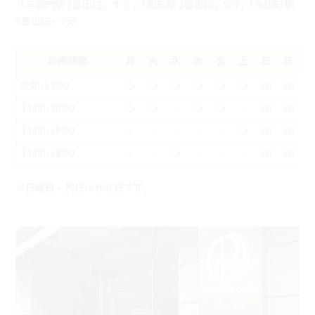
「半蔵門駅 1番出口」すぐ /「麴町駅 1番出口」5分 /「永田町駅
4番出口」7分
診療時間
月
火
水
木
金
土
日
祝
9:30-13:00
◎
◎
◎
◎
◎
◎
休
休
14:00-20:00
◎
◎
-
◎
◎
-
休
休
14:00-19:00
-
-
-
-
-
◎
休
休
14:00-18:00
-
-
◎
-
-
-
休
休
※日曜日・祝日は休診日です。