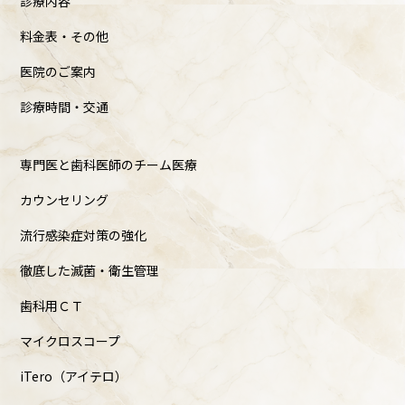
診療内容
料金表・その他
医院のご案内
診療時間・交通
専門医と歯科医師のチーム医療
カウンセリング
流行感染症対策の強化
徹底した滅菌・衛生管理
歯科用ＣＴ
マイクロスコープ
iTero（アイテロ）