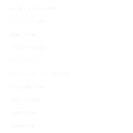
白い歯・セラミック治療
インプラント治療
義歯・入れ歯
マウスピース矯正
ホワイトニング
クリーニング・メインテナンス
小児の治療・予防
親知らずの抜歯
口腔外科手術
訪問歯科診療