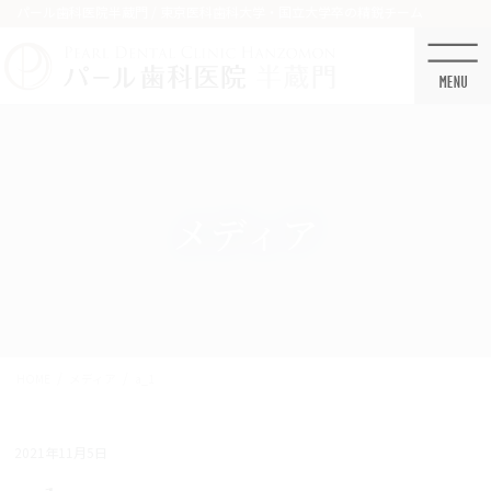
コ
ナ
パール歯科医院半蔵門 / 東京医科歯科大学・国立大学卒の精鋭チーム
ン
ビ
テ
ゲ
ン
ー
ツ
シ
に
ョ
移
ン
動
に
移
メディア
動
HOME
メディア
a_1
2021年11月5日