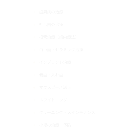
歯周病の治療
むし歯の治療
根管治療（歯内療法）
白い歯・セラミック治療
インプラント治療
義歯・入れ歯
マウスピース矯正
ホワイトニング
クリーニング・メインテナンス
小児の治療・予防