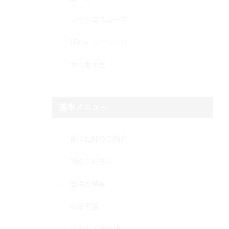
マイクロスコープ
iTero（アイテロ）
オペ用個室
基本メニュー
歯科医師のご紹介
初めての方へ
当院の特長
診療内容
料金表・その他