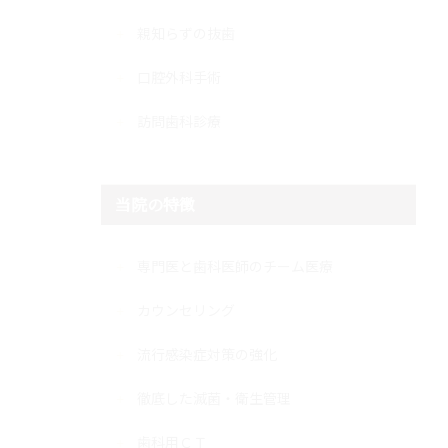
親知らずの抜歯
口腔外科手術
訪問歯科診療
当院の特徴
専門医と歯科医師のチーム医療
カウンセリング
流行感染症対策の強化
徹底した滅菌・衛生管理
歯科用ＣＴ