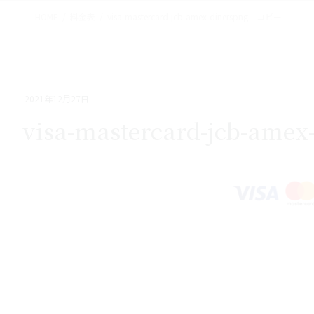
HOME
料金表
visa-mastercard-jcb-amex-dinerspng – コピー
2021年12月27日
visa-mastercard-jcb-ame