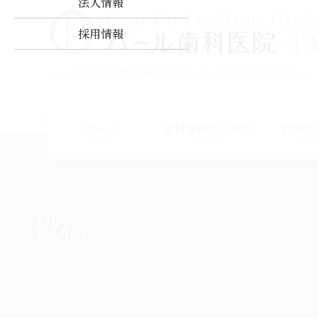
法人情報
コ
ナ
ン
ビ
採用情報
テ
ゲ
ン
ー
パール歯科医院半蔵門 / 東京医科歯科大学・国立大学卒の精鋭チーム
ツ
シ
に
ョ
移
ン
動
に
ホーム
歯科医師のご紹介
初めて
移
HOME
DOCTOR
INFOR
動
投稿