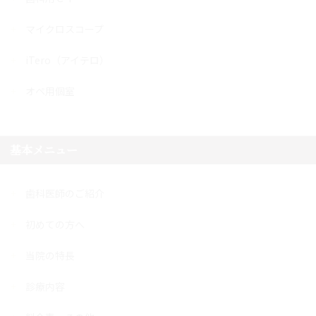
マイクロスコープ
iTero（アイテロ）
オペ用個室
基本メニュー
歯科医師のご紹介
初めての方へ
当院の特長
診療内容