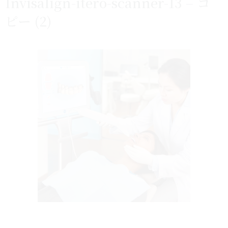
Invisalign-itero-scanner-13 – コ
ピー (2)