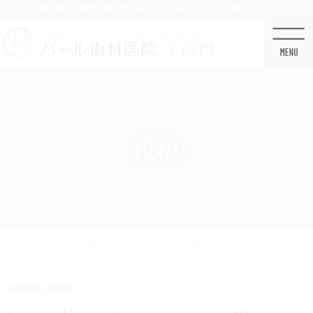
コ
ナ
パール歯科医院半蔵門 / 東京医科歯科大学・国立大学卒の精鋭チーム
ン
ビ
テ
ゲ
ン
ー
ツ
シ
に
ョ
移
ン
動
に
移
投稿
動
HOME
マウスピース矯正
Invisalign-itero-scanner-13 – コピー (2)
2021年12月31日