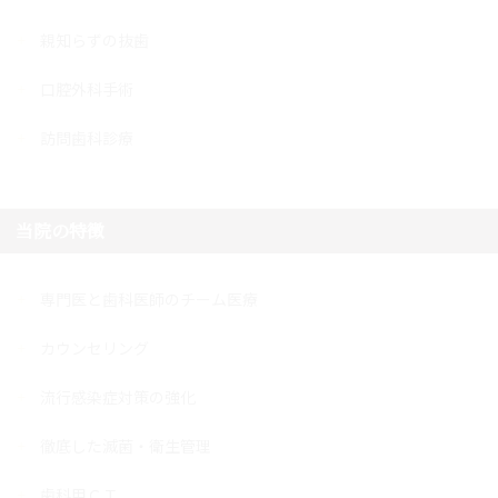
親知らずの抜歯
口腔外科手術
訪問歯科診療
当院の特徴
専門医と歯科医師のチーム医療
カウンセリング
流行感染症対策の強化
徹底した滅菌・衛生管理
歯科用ＣＴ