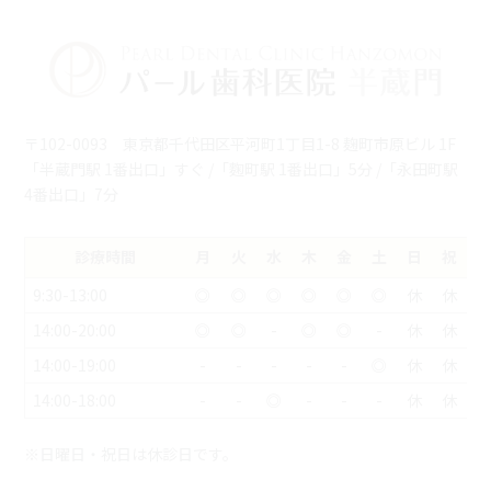
〒102-0093 東京都千代田区平河町1丁目1-8 麹町市原ビル 1F
「半蔵門駅 1番出口」すぐ /「麴町駅 1番出口」5分 /「永田町駅
4番出口」7分
診療時間
月
火
水
木
金
土
日
祝
9:30-13:00
◎
◎
◎
◎
◎
◎
休
休
14:00-20:00
◎
◎
-
◎
◎
-
休
休
14:00-19:00
-
-
-
-
-
◎
休
休
14:00-18:00
-
-
◎
-
-
-
休
休
※日曜日・祝日は休診日です。