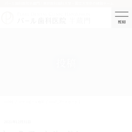
コ
ナ
パール歯科医院半蔵門 / 東京医科歯科大学・国立大学卒の精鋭チーム
ン
ビ
テ
ゲ
ン
ー
ツ
シ
に
ョ
移
ン
動
に
移
投稿
動
HOME
マウスピース矯正
kmv7_アートボード 1
2021年12月31日