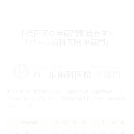
CLINIC DATA
千代田区の半蔵門駅徒歩すぐ
「パール歯科医院 半蔵門」
〒102-0093 東京都千代田区平河町1丁目1-8 麹町市原ビル 1F
「半蔵門駅 1番出口」すぐ /「麴町駅 1番出口」5分 /「永田町駅
4番出口」7分
診療時間
月
火
水
木
金
土
日
祝
9:30-13:00
◎
◎
◎
◎
◎
◎
休
休