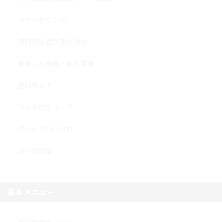
カウンセリング
流行感染症対策の強化
徹底した滅菌・衛生管理
歯科用ＣＴ
マイクロスコープ
iTero（アイテロ）
オペ用個室
基本メニュー