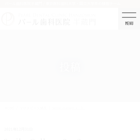
コ
ナ
パール歯科医院半蔵門 / 東京医科歯科大学・国立大学卒の精鋭チーム
ン
ビ
テ
ゲ
ン
ー
ツ
シ
に
ョ
移
ン
動
に
移
投稿
動
HOME
マウスピース矯正
Smile_Gallery_3__2_
2021年12月31日