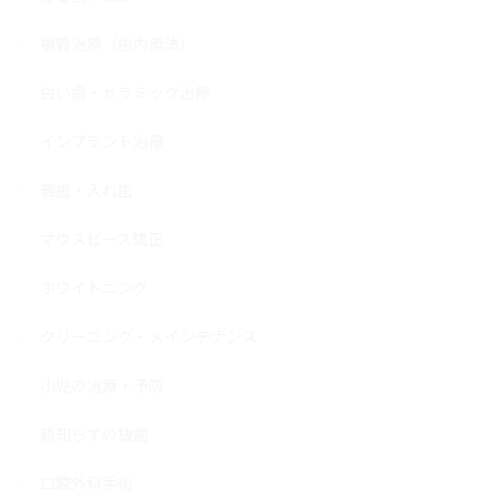
根管治療（歯内療法）
白い歯・セラミック治療
インプラント治療
義歯・入れ歯
マウスピース矯正
ホワイトニング
クリーニング・メインテナンス
小児の治療・予防
親知らずの抜歯
口腔外科手術