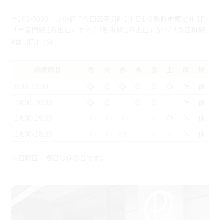
〒102-0093 東京都千代田区平河町1丁目1-8 麹町市原ビル 1F
「半蔵門駅 1番出口」すぐ /「麴町駅 1番出口」5分 /「永田町駅
4番出口」7分
診療時間
月
火
水
木
金
土
日
祝
9:30-13:00
◎
◎
◎
◎
◎
◎
休
休
14:00-20:00
◎
◎
-
◎
◎
-
休
休
14:00-19:00
-
-
-
-
-
◎
休
休
14:00-18:00
-
-
◎
-
-
-
休
休
※日曜日・祝日は休診日です。