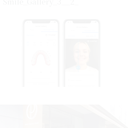
Smile_Gallery_3__2_