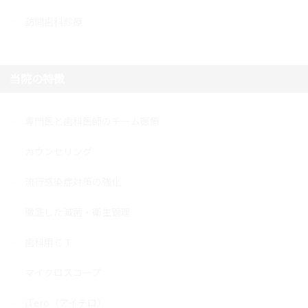
訪問歯科診療
当院の特徴
専門医と歯科医師のチーム医療
カウンセリング
流行感染症対策の強化
徹底した滅菌・衛生管理
歯科用ＣＴ
マイクロスコープ
iTero（アイテロ）