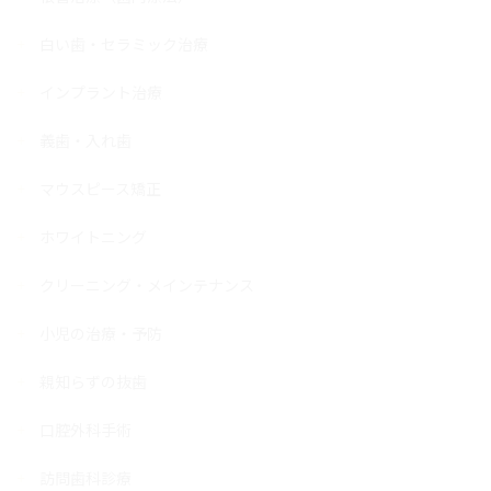
白い歯・セラミック治療
インプラント治療
義歯・入れ歯
マウスピース矯正
ホワイトニング
クリーニング・メインテナンス
小児の治療・予防
親知らずの抜歯
口腔外科手術
訪問歯科診療