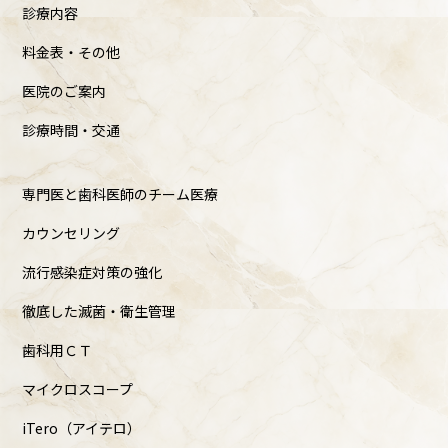
診療内容
料金表・その他
医院のご案内
診療時間・交通
専門医と歯科医師のチーム医療
カウンセリング
流行感染症対策の強化
徹底した滅菌・衛生管理
歯科用ＣＴ
マイクロスコープ
iTero（アイテロ）