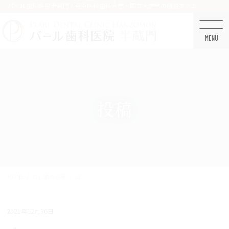
コ
ナ
パール歯科医院半蔵門 / 東京医科歯科大学・国立大学卒の精鋭チーム
ン
ビ
テ
ゲ
ン
ー
ツ
シ
に
ョ
移
ン
動
に
移
投稿
動
HOME
むし歯の治療
c1
2021年12月30日