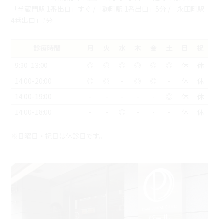
「半蔵門駅 1番出口」すぐ /「麴町駅 1番出口」5分 /「永田町駅
4番出口」7分
診療時間
月
火
水
木
金
土
日
祝
9:30-13:00
◎
◎
◎
◎
◎
◎
休
休
14:00-20:00
◎
◎
-
◎
◎
-
休
休
14:00-19:00
-
-
-
-
-
◎
休
休
14:00-18:00
-
-
◎
-
-
-
休
休
※日曜日・祝日は休診日です。