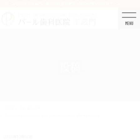
コ
ナ
パール歯科医院半蔵門 / 東京医科歯科大学・国立大学卒の精鋭チーム
ン
ビ
テ
ゲ
ン
ー
ツ
シ
に
ョ
移
ン
動
に
移
投稿
動
HOME
むし歯の治療
Dental microscope on background of dental office close-up
2021年12月30日