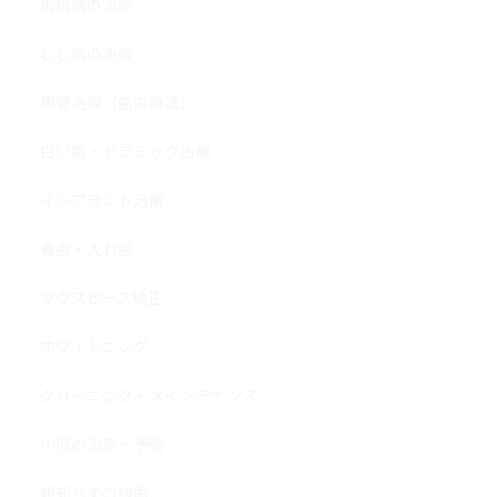
歯周病の治療
むし歯の治療
根管治療（歯内療法）
白い歯・セラミック治療
インプラント治療
義歯・入れ歯
マウスピース矯正
ホワイトニング
クリーニング・メインテナンス
小児の治療・予防
親知らずの抜歯