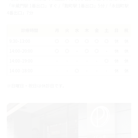
「半蔵門駅 1番出口」すぐ /「麴町駅 1番出口」5分 /「永田町駅
4番出口」7分
診療時間
月
火
水
木
金
土
日
祝
9:30-13:00
◎
◎
◎
◎
◎
◎
休
休
14:00-20:00
◎
◎
-
◎
◎
-
休
休
14:00-19:00
-
-
-
-
-
◎
休
休
14:00-18:00
-
-
◎
-
-
-
休
休
※日曜日・祝日は休診日です。