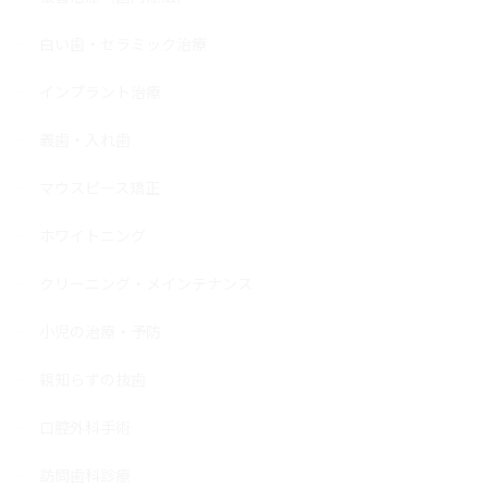
白い歯・セラミック治療
インプラント治療
義歯・入れ歯
マウスピース矯正
ホワイトニング
クリーニング・メインテナンス
小児の治療・予防
親知らずの抜歯
口腔外科手術
訪問歯科診療