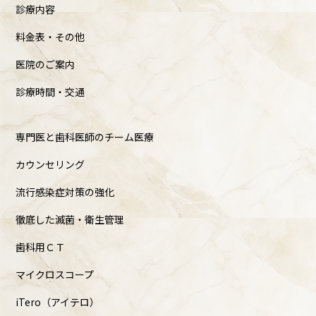
診療内容
料金表・その他
医院のご案内
診療時間・交通
専門医と歯科医師のチーム医療
カウンセリング
流行感染症対策の強化
徹底した滅菌・衛生管理
歯科用ＣＴ
マイクロスコープ
iTero（アイテロ）