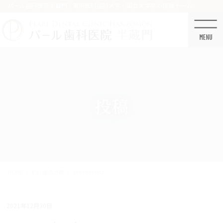
コ
ナ
パール歯科医院半蔵門 / 東京医科歯科大学・国立大学卒の精鋭チーム
ン
ビ
テ
ゲ
ン
ー
ツ
シ
に
ョ
移
ン
動
に
移
投稿
動
HOME
むし歯の治療
pro root mta
2021年12月30日