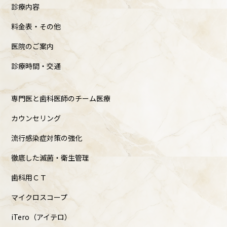
診療内容
料金表・その他
医院のご案内
診療時間・交通
専門医と歯科医師のチーム医療
カウンセリング
流行感染症対策の強化
徹底した滅菌・衛生管理
歯科用ＣＴ
マイクロスコープ
iTero（アイテロ）