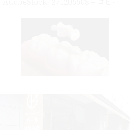
AdobeStock_271206608 – コピー