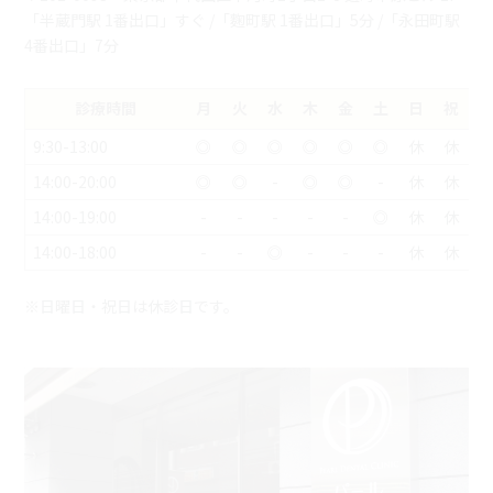
「半蔵門駅 1番出口」すぐ /「麴町駅 1番出口」5分 /「永田町駅
4番出口」7分
診療時間
月
火
水
木
金
土
日
祝
9:30-13:00
◎
◎
◎
◎
◎
◎
休
休
14:00-20:00
◎
◎
-
◎
◎
-
休
休
14:00-19:00
-
-
-
-
-
◎
休
休
14:00-18:00
-
-
◎
-
-
-
休
休
※日曜日・祝日は休診日です。