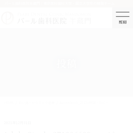
コ
ナ
パール歯科医院半蔵門 / 東京医科歯科大学・国立大学卒の精鋭チーム
ン
ビ
テ
ゲ
ン
ー
ツ
シ
に
ョ
移
ン
動
に
移
投稿
動
HOME
白い歯・セラミック治療
AdobeStock_271206608 – コピー
2021年12月31日