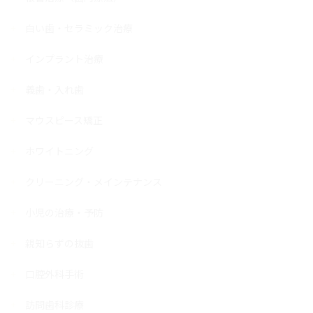
白い歯・セラミック治療
インプラント治療
義歯・入れ歯
マウスピース矯正
ホワイトニング
クリーニング・メインテナンス
小児の治療・予防
親知らずの抜歯
口腔外科手術
訪問歯科診療