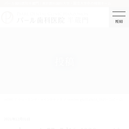
コ
ナ
パール歯科医院半蔵門 / 東京医科歯科大学・国立大学卒の精鋭チーム
ン
ビ
テ
ゲ
ン
ー
ツ
シ
に
ョ
移
ン
動
に
移
投稿
動
HOME
クリーニング・メインテナンス
sweden-g4a57a5d16_1920 – コピー (2)
2021年12月31日