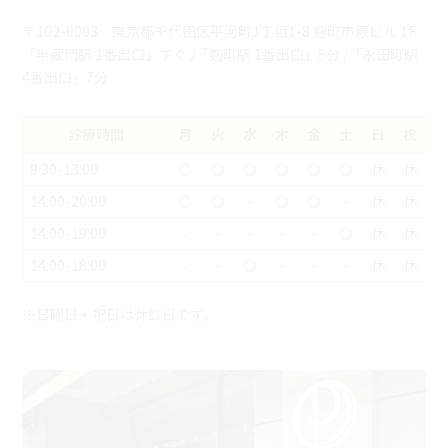
〒102-0093 東京都千代田区平河町1丁目1-8 麹町市原ビル 1F
「半蔵門駅 1番出口」すぐ /「麴町駅 1番出口」5分 /「永田町駅
4番出口」7分
診療時間
月
火
水
木
金
土
日
祝
9:30-13:00
◎
◎
◎
◎
◎
◎
休
休
14:00-20:00
◎
◎
-
◎
◎
-
休
休
14:00-19:00
-
-
-
-
-
◎
休
休
14:00-18:00
-
-
◎
-
-
-
休
休
※日曜日・祝日は休診日です。