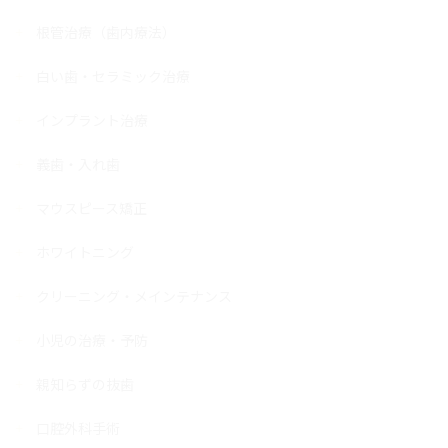
根管治療（歯内療法）
白い歯・セラミック治療
インプラント治療
義歯・入れ歯
マウスピース矯正
ホワイトニング
クリーニング・メインテナンス
小児の治療・予防
親知らずの抜歯
口腔外科手術