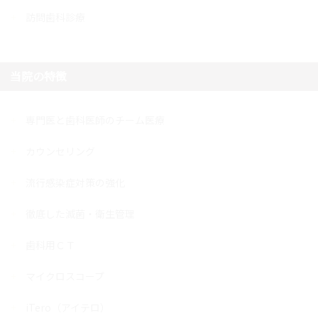
訪問歯科診療
当院の特徴
専門医と歯科医師のチーム医療
カウンセリング
流行感染症対策の強化
徹底した滅菌・衛生管理
歯科用ＣＴ
マイクロスコープ
iTero（アイテロ）