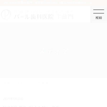
コ
ナ
パール歯科医院半蔵門 / 東京医科歯科大学・国立大学卒の精鋭チーム
ン
ビ
テ
ゲ
ン
ー
ツ
シ
に
ョ
移
ン
動
に
移
メディア
動
HOME
メディア
D3Yk7SrX4AEtp8C
2019年7月25日