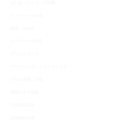
白い歯・セラミック治療
インプラント治療
義歯・入れ歯
マウスピース矯正
ホワイトニング
クリーニング・メインテナンス
小児の治療・予防
親知らずの抜歯
口腔外科手術
訪問歯科診療