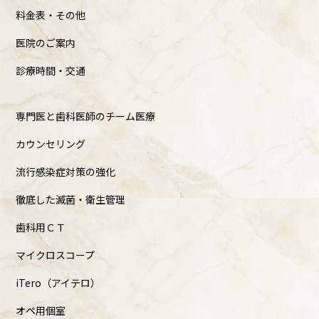
料金表・その他
医院のご案内
診療時間・交通
専門医と歯科医師のチーム医療
カウンセリング
流行感染症対策の強化
徹底した滅菌・衛生管理
歯科用ＣＴ
マイクロスコープ
iTero（アイテロ）
オペ用個室