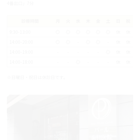
4番出口」7分
診療時間
月
火
水
木
金
土
日
祝
9:30-13:00
◎
◎
◎
◎
◎
◎
休
休
14:00-20:00
◎
◎
-
◎
◎
-
休
休
14:00-19:00
-
-
-
-
-
◎
休
休
14:00-18:00
-
-
◎
-
-
-
休
休
※日曜日・祝日は休診日です。