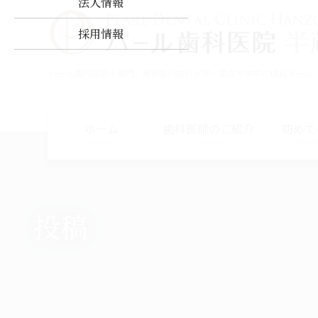
法人情報
コ
ナ
ン
ビ
採用情報
テ
ゲ
ン
ー
パール歯科医院半蔵門 / 東京医科歯科大学・国立大学卒の精鋭チーム
ツ
シ
に
ョ
移
ン
動
に
ホーム
歯科医師のご紹介
初めて
移
HOME
DOCTOR
INFOR
動
投稿