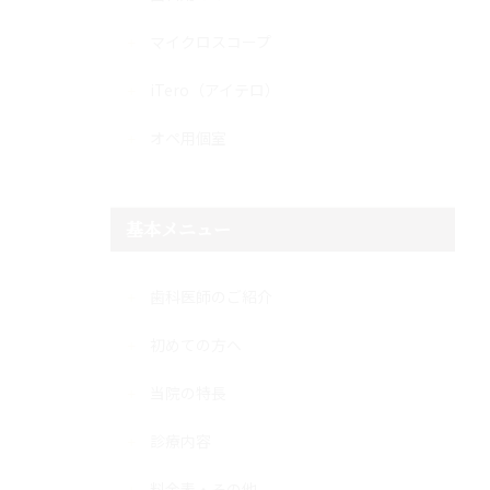
マイクロスコープ
iTero（アイテロ）
オペ用個室
基本メニュー
歯科医師のご紹介
初めての方へ
当院の特長
診療内容
料金表・その他