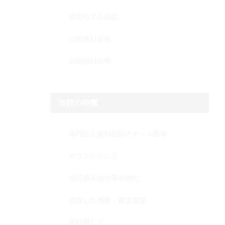
親知らずの抜歯
口腔外科手術
訪問歯科診療
当院の特徴
専門医と歯科医師のチーム医療
カウンセリング
流行感染症対策の強化
徹底した滅菌・衛生管理
歯科用ＣＴ