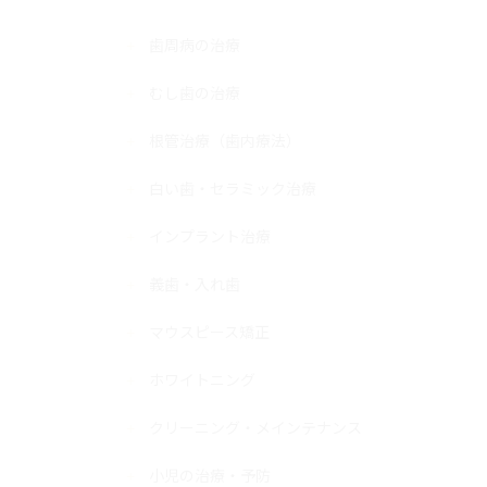
歯周病の治療
むし歯の治療
根管治療（歯内療法）
白い歯・セラミック治療
インプラント治療
義歯・入れ歯
マウスピース矯正
ホワイトニング
クリーニング・メインテナンス
小児の治療・予防