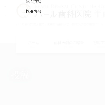
法人情報
コ
ナ
ン
ビ
採用情報
テ
ゲ
ン
ー
パール歯科医院半蔵門 / 東京医科歯科大学・国立大学卒の精鋭チーム
ツ
シ
に
ョ
移
ン
動
に
ホーム
歯科医師のご紹介
初めて
移
HOME
DOCTOR
INFOR
動
投稿