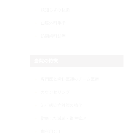
親知らずの抜歯
口腔外科手術
訪問歯科診療
当院の特徴
専門医と歯科医師のチーム医療
カウンセリング
流行感染症対策の強化
徹底した滅菌・衛生管理
歯科用ＣＴ