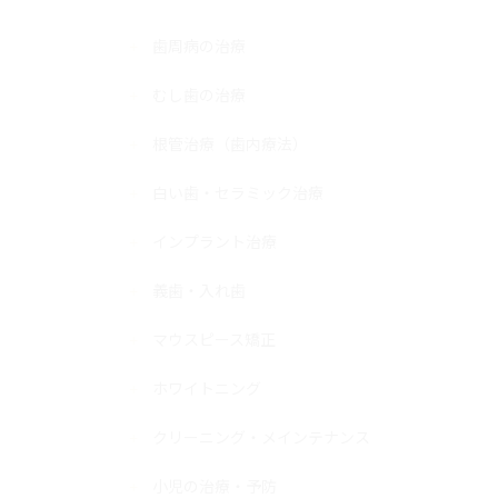
歯周病の治療
むし歯の治療
根管治療（歯内療法）
白い歯・セラミック治療
インプラント治療
義歯・入れ歯
マウスピース矯正
ホワイトニング
クリーニング・メインテナンス
小児の治療・予防