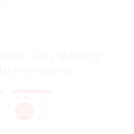
NAOMI-CT｜アールエフ – rfsystemlab.com
0 – X線室のいらない歯科用CT
ystemlab.com