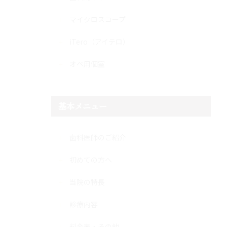
マイクロスコープ
iTero（アイテロ）
オペ用個室
基本メニュー
歯科医師のご紹介
初めての方へ
当院の特長
診療内容
料金表・その他