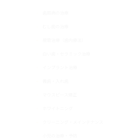
歯周病の治療
むし歯の治療
根管治療（歯内療法）
白い歯・セラミック治療
インプラント治療
義歯・入れ歯
マウスピース矯正
ホワイトニング
クリーニング・メインテナンス
小児の治療・予防