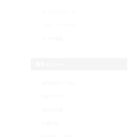
マイクロスコープ
iTero（アイテロ）
オペ用個室
基本メニュー
歯科医師のご紹介
初めての方へ
当院の特長
診療内容
料金表・その他