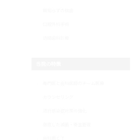
親知らずの抜歯
口腔外科手術
訪問歯科診療
当院の特徴
専門医と歯科医師のチーム医療
カウンセリング
流行感染症対策の強化
徹底した滅菌・衛生管理
歯科用ＣＴ