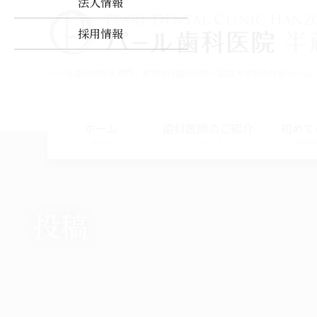
法人情報
コ
ナ
ン
ビ
採用情報
テ
ゲ
ン
ー
パール歯科医院半蔵門 / 東京医科歯科大学・国立大学卒の精鋭チーム
ツ
シ
に
ョ
移
ン
動
に
ホーム
歯科医師のご紹介
初めて
移
HOME
DOCTOR
INFOR
動
投稿