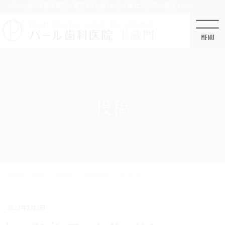
コ
ナ
パール歯科医院半蔵門 / 東京医科歯科大学・国立大学卒の精鋭チーム
ン
ビ
テ
ゲ
ン
ー
ツ
シ
に
ョ
移
ン
動
に
移
投稿
動
HOME
iTero（アイテロ）
kmv01-it_アートボード 1
2022年1月3日