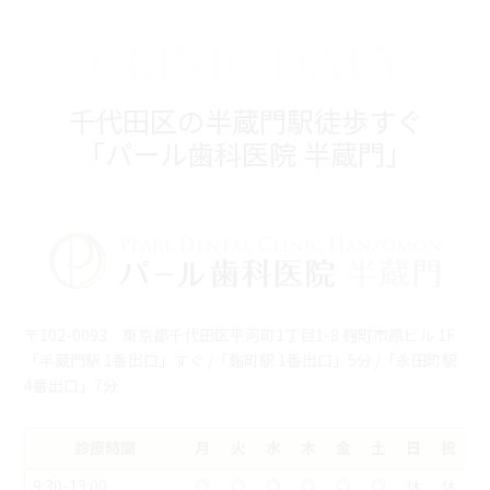
CLINIC DATA
千代田区の半蔵門駅徒歩すぐ
「パール歯科医院 半蔵門」
〒102-0093 東京都千代田区平河町1丁目1-8 麹町市原ビル 1F
「半蔵門駅 1番出口」すぐ /「麴町駅 1番出口」5分 /「永田町駅
4番出口」7分
診療時間
月
火
水
木
金
土
日
祝
9:30-13:00
◎
◎
◎
◎
◎
◎
休
休