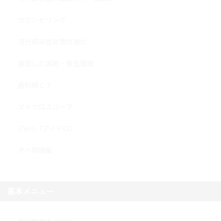
カウンセリング
流行感染症対策の強化
徹底した滅菌・衛生管理
歯科用ＣＴ
マイクロスコープ
iTero（アイテロ）
オペ用個室
基本メニュー