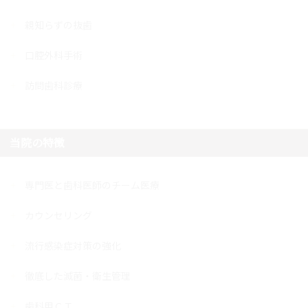
親知らずの抜歯
口腔外科手術
訪問歯科診療
当院の特徴
専門医と歯科医師のチーム医療
カウンセリング
流行感染症対策の強化
徹底した滅菌・衛生管理
歯科用ＣＴ