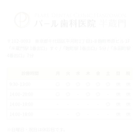
〒102-0093 東京都千代田区平河町1丁目1-8 麹町市原ビル 1F
「半蔵門駅 1番出口」すぐ /「麴町駅 1番出口」5分 /「永田町駅
4番出口」7分
診療時間
月
火
水
木
金
土
日
祝
9:30-13:00
◎
◎
◎
◎
◎
◎
休
休
14:00-20:00
◎
◎
-
◎
◎
-
休
休
14:00-19:00
-
-
-
-
-
◎
休
休
14:00-18:00
-
-
◎
-
-
-
休
休
※日曜日・祝日は休診日です。