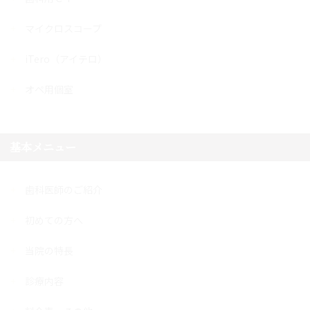
マイクロスコープ
iTero（アイテロ）
オペ用個室
基本メニュー
歯科医師のご紹介
初めての方へ
当院の特長
診療内容