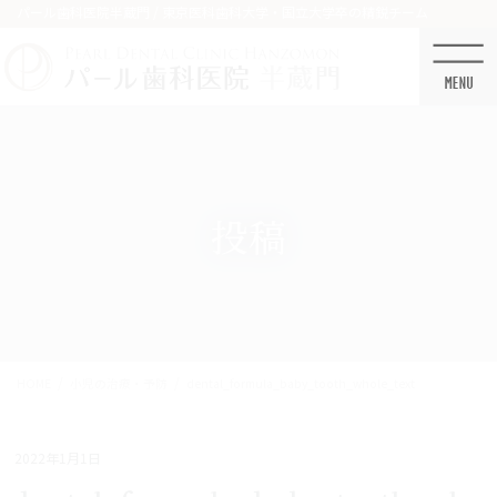
コ
ナ
パール歯科医院半蔵門 / 東京医科歯科大学・国立大学卒の精鋭チーム
ン
ビ
テ
ゲ
ン
ー
ツ
シ
に
ョ
移
ン
動
に
移
投稿
動
HOME
小児の治療・予防
dental_formula_baby_tooth_whole_text
2022年1月1日