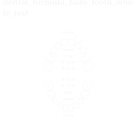
dental_formula_baby_tooth_who
le_text