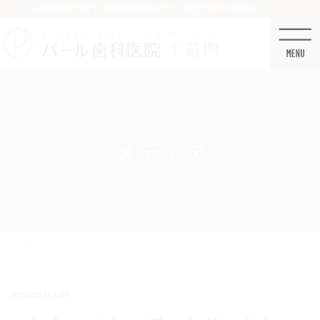
コ
ナ
パール歯科医院半蔵門 / 東京医科歯科大学・国立大学卒の精鋭チーム
ン
ビ
テ
ゲ
ン
ー
ツ
シ
に
ョ
移
ン
動
に
移
メディア
動
HOME
メディア
nobel – コピー_アートボード 1
2020年6月24日