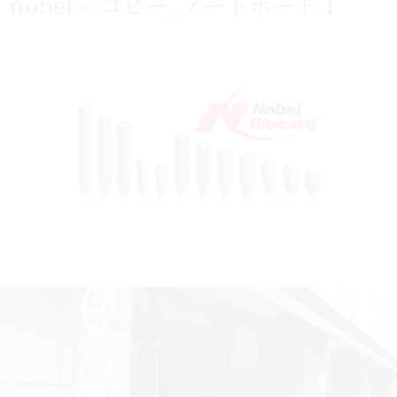
nobel – コピー_アートボード 1