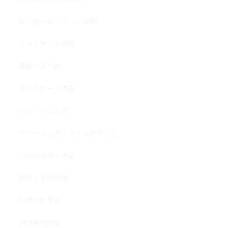
白い歯・セラミック治療
インプラント治療
義歯・入れ歯
マウスピース矯正
ホワイトニング
クリーニング・メインテナンス
小児の治療・予防
親知らずの抜歯
口腔外科手術
訪問歯科診療