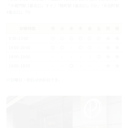
「半蔵門駅 1番出口」すぐ /「麴町駅 1番出口」5分 /「永田町駅
4番出口」7分
診療時間
月
火
水
木
金
土
日
祝
9:30-13:00
◎
◎
◎
◎
◎
◎
休
休
14:00-20:00
◎
◎
-
◎
◎
-
休
休
14:00-19:00
-
-
-
-
-
◎
休
休
14:00-18:00
-
-
◎
-
-
-
休
休
※日曜日・祝日は休診日です。