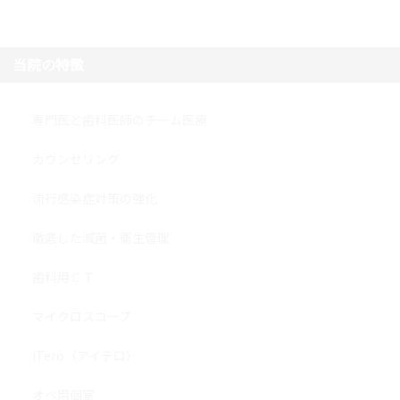
当院の特徴
専門医と歯科医師のチーム医療
カウンセリング
流行感染症対策の強化
徹底した滅菌・衛生管理
歯科用ＣＴ
マイクロスコープ
iTero（アイテロ）
オペ用個室