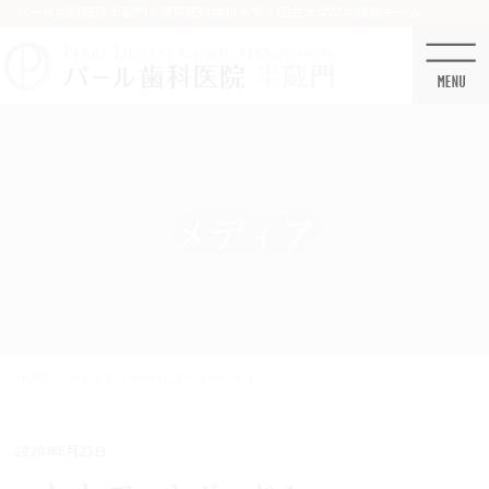
コ
ナ
パール歯科医院半蔵門 / 東京医科歯科大学・国立大学卒の精鋭チーム
ン
ビ
テ
ゲ
ン
ー
ツ
シ
に
ョ
移
ン
動
に
移
メディア
動
HOME
メディア
nobel_アートボード 1
2020年6月23日