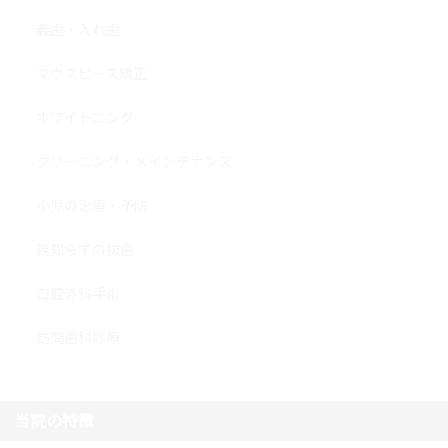
義歯・入れ歯
マウスピース矯正
ホワイトニング
クリーニング・メインテナンス
小児の治療・予防
親知らずの抜歯
口腔外科手術
訪問歯科診療
当院の特徴