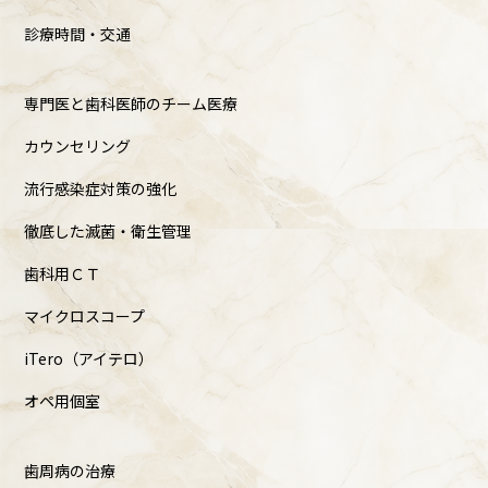
診療時間・交通
専門医と歯科医師のチーム医療
カウンセリング
流行感染症対策の強化
徹底した滅菌・衛生管理
歯科用ＣＴ
マイクロスコープ
iTero（アイテロ）
オペ用個室
歯周病の治療