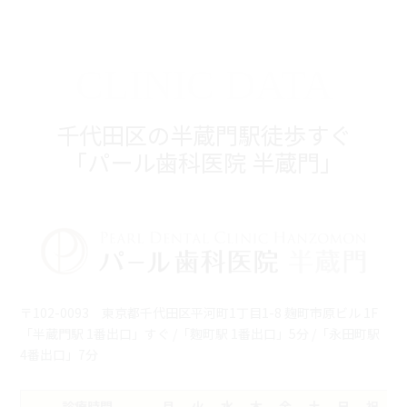
CLINIC DATA
千代田区の半蔵門駅徒歩すぐ
「パール歯科医院 半蔵門」
〒102-0093 東京都千代田区平河町1丁目1-8 麹町市原ビル 1F
「半蔵門駅 1番出口」すぐ /「麴町駅 1番出口」5分 /「永田町駅
4番出口」7分
診療時間
月
火
水
木
金
土
日
祝