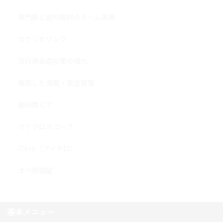
専門医と歯科医師のチーム医療
カウンセリング
流行感染症対策の強化
徹底した滅菌・衛生管理
歯科用ＣＴ
マイクロスコープ
iTero（アイテロ）
オペ用個室
基本メニュー