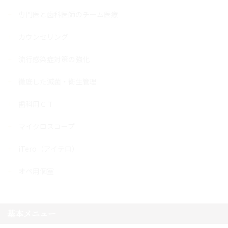
専門医と歯科医師のチーム医療
カウンセリング
流行感染症対策の強化
徹底した滅菌・衛生管理
歯科用ＣＴ
マイクロスコープ
iTero（アイテロ）
オペ用個室
基本メニュー