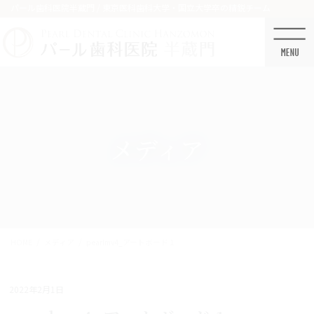
コ
ナ
パール歯科医院半蔵門 / 東京医科歯科大学・国立大学卒の精鋭チーム
ン
ビ
テ
ゲ
ン
ー
ツ
シ
に
ョ
移
ン
動
に
移
メディア
動
HOME
メディア
pearlmv4_アートボード 1
2022年2月1日