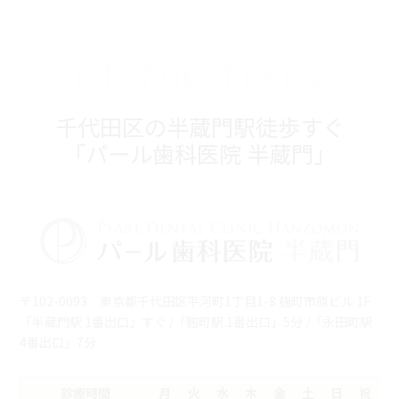
CLINIC DATA
千代田区の半蔵門駅徒歩すぐ
「パール歯科医院 半蔵門」
〒102-0093 東京都千代田区平河町1丁目1-8 麹町市原ビル 1F
「半蔵門駅 1番出口」すぐ /「麴町駅 1番出口」5分 /「永田町駅
4番出口」7分
診療時間
月
火
水
木
金
土
日
祝