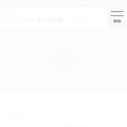
コ
ナ
パール歯科医院半蔵門 / 東京医科歯科大学・国立大学卒の精鋭チーム
ン
ビ
テ
ゲ
ン
ー
ツ
シ
に
ョ
移
ン
動
に
移
投稿
動
HOME
歯周病の治療
AdobeStock_151473395 – コピー – コピー – コピー
2021年12月30日