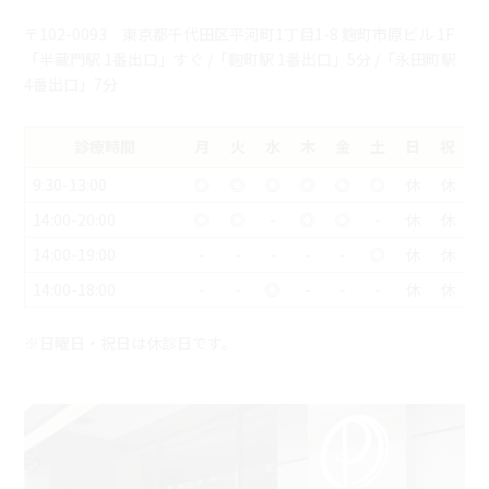
〒102-0093 東京都千代田区平河町1丁目1-8 麹町市原ビル 1F
「半蔵門駅 1番出口」すぐ /「麴町駅 1番出口」5分 /「永田町駅
4番出口」7分
診療時間
月
火
水
木
金
土
日
祝
9:30-13:00
◎
◎
◎
◎
◎
◎
休
休
14:00-20:00
◎
◎
-
◎
◎
-
休
休
14:00-19:00
-
-
-
-
-
◎
休
休
14:00-18:00
-
-
◎
-
-
-
休
休
※日曜日・祝日は休診日です。