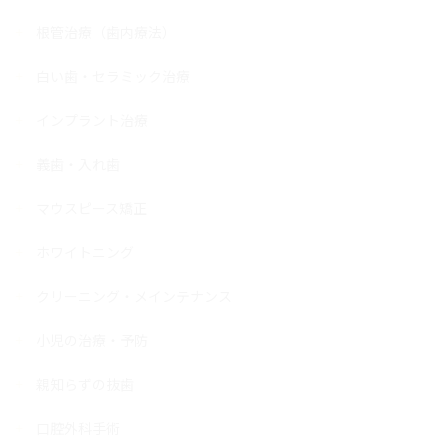
根管治療（歯内療法）
白い歯・セラミック治療
インプラント治療
義歯・入れ歯
マウスピース矯正
ホワイトニング
クリーニング・メインテナンス
小児の治療・予防
親知らずの抜歯
口腔外科手術