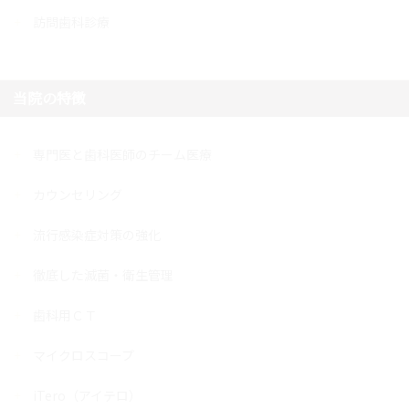
訪問歯科診療
当院の特徴
専門医と歯科医師のチーム医療
カウンセリング
流行感染症対策の強化
徹底した滅菌・衛生管理
歯科用ＣＴ
マイクロスコープ
iTero（アイテロ）