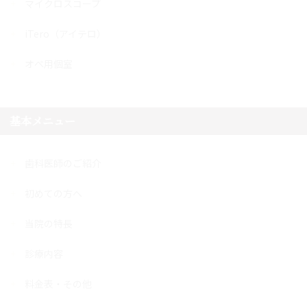
マイクロスコープ
iTero（アイテロ）
オペ用個室
基本メニュー
歯科医師のご紹介
初めての方へ
当院の特長
診療内容
料金表・その他