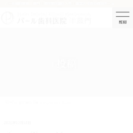
コ
ナ
パール歯科医院半蔵門 / 東京医科歯科大学・国立大学卒の精鋭チーム
ン
ビ
テ
ゲ
ン
ー
ツ
シ
に
ョ
移
ン
動
に
移
投稿
動
HOME
歯周病の治療
pt_srp (1) – コピー
2021年12月31日