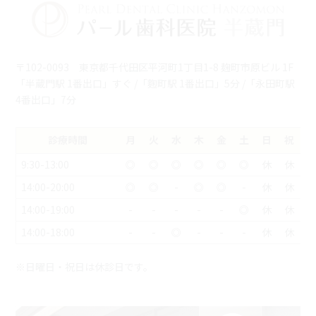
〒102-0093 東京都千代田区平河町1丁目1-8 麹町市原ビル 1F
「半蔵門駅 1番出口」すぐ /「麴町駅 1番出口」5分 /「永田町駅
4番出口」7分
診療時間
月
火
水
木
金
土
日
祝
9:30-13:00
◎
◎
◎
◎
◎
◎
休
休
14:00-20:00
◎
◎
-
◎
◎
-
休
休
14:00-19:00
-
-
-
-
-
◎
休
休
14:00-18:00
-
-
◎
-
-
-
休
休
※日曜日・祝日は休診日です。