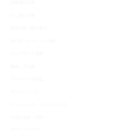
歯周病の治療
むし歯の治療
根管治療（歯内療法）
白い歯・セラミック治療
インプラント治療
義歯・入れ歯
マウスピース矯正
ホワイトニング
クリーニング・メインテナンス
小児の治療・予防
親知らずの抜歯