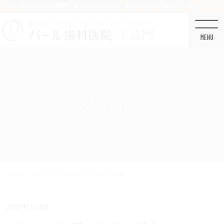
コ
ナ
パール歯科医院半蔵門 / 東京医科歯科大学・国立大学卒の精鋭チーム
ン
ビ
テ
ゲ
ン
ー
ツ
シ
に
ョ
移
ン
動
に
移
メディア
動
HOME
メディア
sainasu4_アートボード 1
2019年7月29日