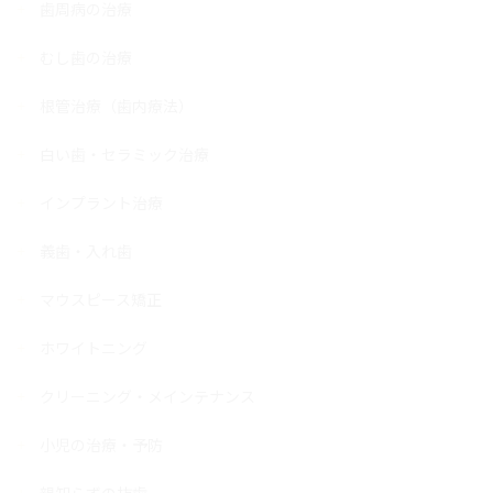
歯周病の治療
むし歯の治療
根管治療（歯内療法）
白い歯・セラミック治療
インプラント治療
義歯・入れ歯
マウスピース矯正
ホワイトニング
クリーニング・メインテナンス
小児の治療・予防
親知らずの抜歯