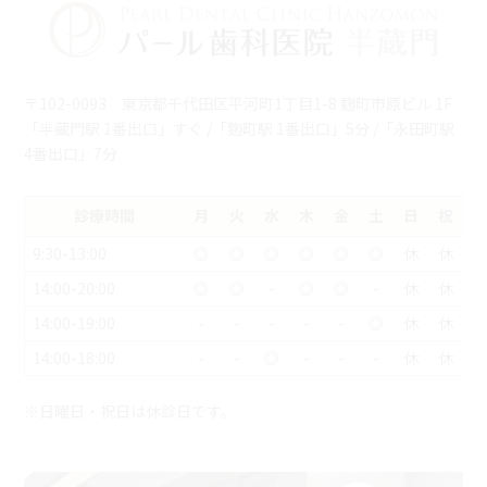
〒102-0093 東京都千代田区平河町1丁目1-8 麹町市原ビル 1F
「半蔵門駅 1番出口」すぐ /「麴町駅 1番出口」5分 /「永田町駅
4番出口」7分
診療時間
月
火
水
木
金
土
日
祝
9:30-13:00
◎
◎
◎
◎
◎
◎
休
休
14:00-20:00
◎
◎
-
◎
◎
-
休
休
14:00-19:00
-
-
-
-
-
◎
休
休
14:00-18:00
-
-
◎
-
-
-
休
休
※日曜日・祝日は休診日です。