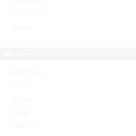
マイクロスコープ
iTero（アイテロ）
オペ用個室
基本メニュー
歯科医師のご紹介
初めての方へ
当院の特長
診療内容
料金表・その他