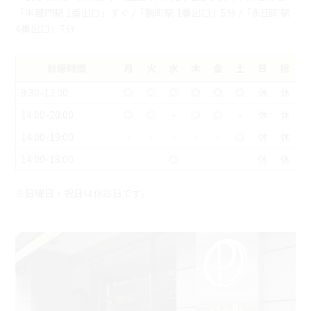
「半蔵門駅 1番出口」すぐ /「麴町駅 1番出口」5分 /「永田町駅
4番出口」7分
診療時間
月
火
水
木
金
土
日
祝
9:30-13:00
◎
◎
◎
◎
◎
◎
休
休
14:00-20:00
◎
◎
-
◎
◎
-
休
休
14:00-19:00
-
-
-
-
-
◎
休
休
14:00-18:00
-
-
◎
-
-
-
休
休
※日曜日・祝日は休診日です。