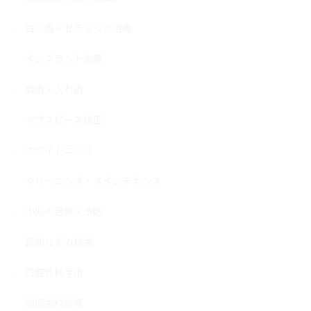
白い歯・セラミック治療
インプラント治療
義歯・入れ歯
マウスピース矯正
ホワイトニング
クリーニング・メインテナンス
小児の治療・予防
親知らずの抜歯
口腔外科手術
訪問歯科診療