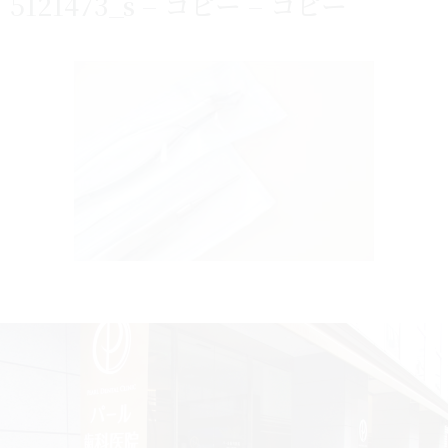
5121473_s – コピー – コピー