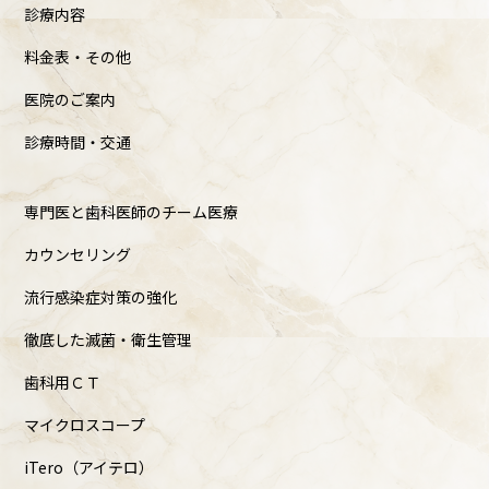
診療内容
料金表・その他
医院のご案内
診療時間・交通
専門医と歯科医師のチーム医療
カウンセリング
流行感染症対策の強化
徹底した滅菌・衛生管理
歯科用ＣＴ
マイクロスコープ
iTero（アイテロ）