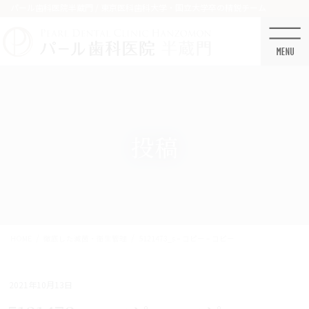
コ
ナ
パール歯科医院半蔵門 / 東京医科歯科大学・国立大学卒の精鋭チーム
ン
ビ
テ
ゲ
ン
ー
ツ
シ
に
ョ
移
ン
動
に
移
投稿
動
HOME
徹底した滅菌・衛生管理
5121473_s – コピー – コピー
2021年10月13日