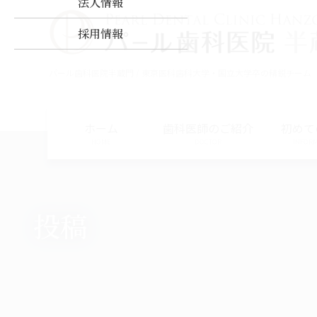
法人情報
コ
ナ
ン
ビ
採用情報
テ
ゲ
ン
ー
パール歯科医院半蔵門 / 東京医科歯科大学・国立大学卒の精鋭チーム
ツ
シ
に
ョ
移
ン
動
に
ホーム
歯科医師のご紹介
初めて
移
HOME
DOCTOR
INFOR
動
投稿