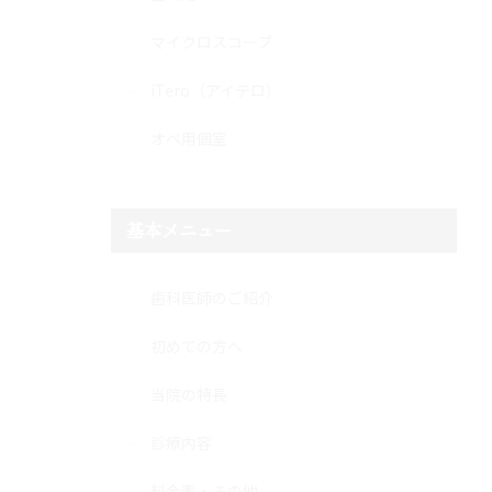
マイクロスコープ
iTero（アイテロ）
オペ用個室
基本メニュー
歯科医師のご紹介
初めての方へ
当院の特長
診療内容
料金表・その他