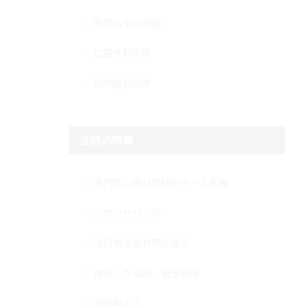
親知らずの抜歯
口腔外科手術
訪問歯科診療
当院の特徴
専門医と歯科医師のチーム医療
カウンセリング
流行感染症対策の強化
徹底した滅菌・衛生管理
歯科用ＣＴ