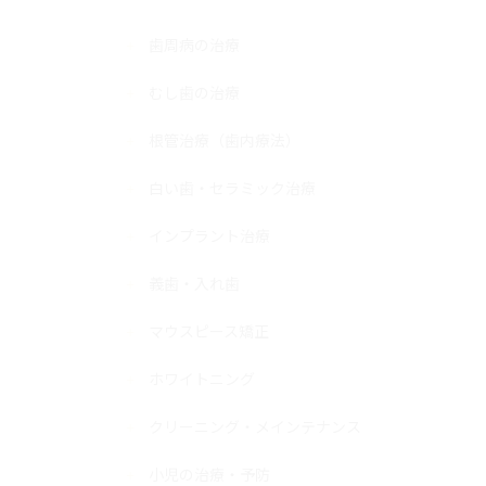
歯周病の治療
むし歯の治療
根管治療（歯内療法）
白い歯・セラミック治療
インプラント治療
義歯・入れ歯
マウスピース矯正
ホワイトニング
クリーニング・メインテナンス
小児の治療・予防