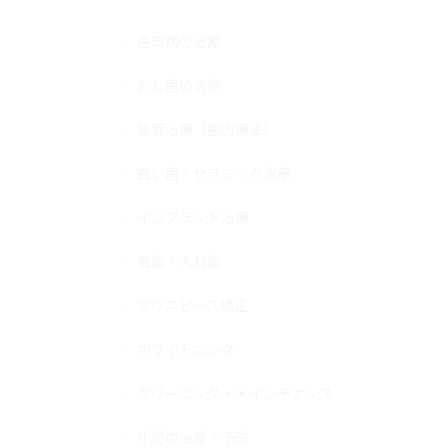
歯周病の治療
むし歯の治療
根管治療（歯内療法）
白い歯・セラミック治療
インプラント治療
義歯・入れ歯
マウスピース矯正
ホワイトニング
クリーニング・メインテナンス
小児の治療・予防