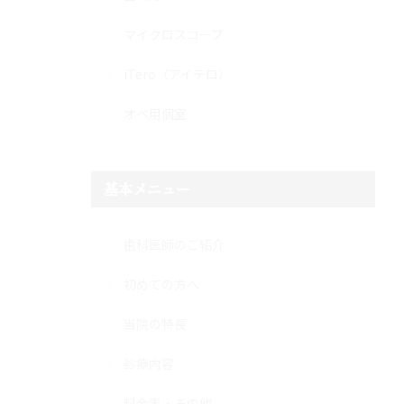
マイクロスコープ
iTero（アイテロ）
オペ用個室
基本メニュー
歯科医師のご紹介
初めての方へ
当院の特長
診療内容
料金表・その他