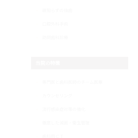
親知らずの抜歯
口腔外科手術
訪問歯科診療
当院の特徴
専門医と歯科医師のチーム医療
カウンセリング
流行感染症対策の強化
徹底した滅菌・衛生管理
歯科用ＣＴ