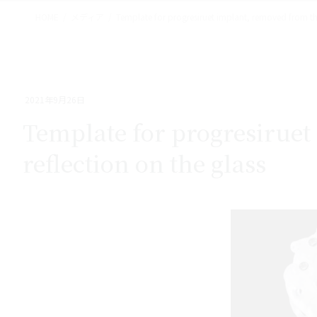
HOME
メディア
Template for progresiruet implant, removed from the
2021年9月26日
Template for progresiruet
reflection on the glass