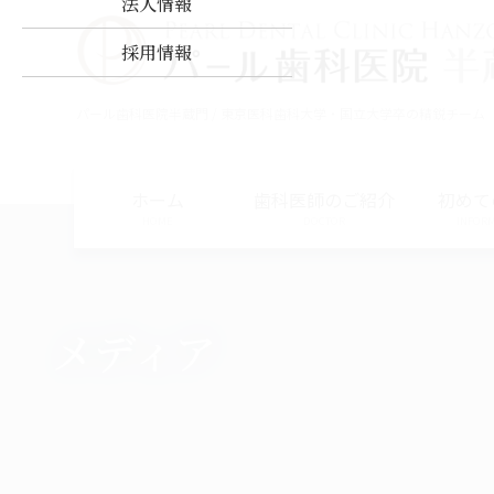
法人情報
コ
ナ
ン
ビ
採用情報
テ
ゲ
ン
ー
パール歯科医院半蔵門 / 東京医科歯科大学・国立大学卒の精鋭チーム
ツ
シ
に
ョ
移
ン
動
に
ホーム
歯科医師のご紹介
初めて
移
HOME
DOCTOR
INFOR
動
メディア